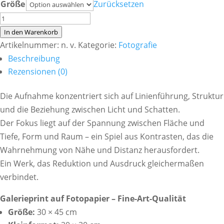
Größe
Zurücksetzen
Komposition
in
In den Warenkorb
Licht
Artikelnummer:
n. v.
Kategorie:
Fotografie
und
Beschreibung
Form
Rezensionen (0)
Menge
Die Aufnahme konzentriert sich auf Linienführung, Struktur
und die Beziehung zwischen Licht und Schatten.
Der Fokus liegt auf der Spannung zwischen Fläche und
Tiefe, Form und Raum – ein Spiel aus Kontrasten, das die
Wahrnehmung von Nähe und Distanz herausfordert.
Ein Werk, das Reduktion und Ausdruck gleichermaßen
verbindet.
Galerieprint auf Fotopapier – Fine-Art-Qualität
Größe:
30 × 45 cm